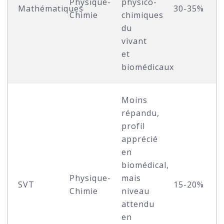
Physique-
physico-
Mathématiques
30-35%
Chimie
chimiques
du
vivant
et
biomédicaux
Moins
répandu,
profil
apprécié
en
biomédical,
Physique-
mais
SVT
15-20%
Chimie
niveau
attendu
en